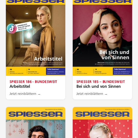
SPIESSER 186 - BUNDESWEIT
SPIESSER 185 – BUNDESWEIT
Arbeitstitel
Bei sich und von Sinnen
Jetzt reinblättern →
Jetzt reinblättern →