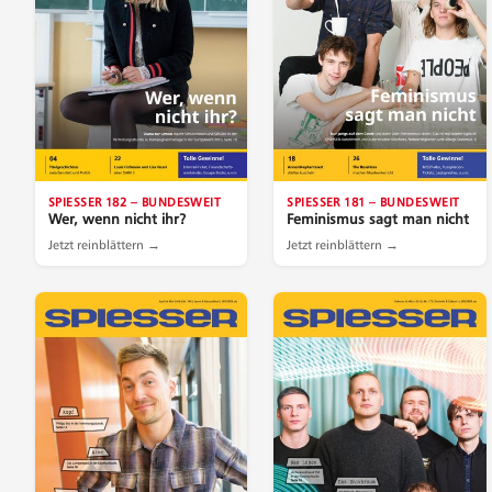
SPIESSER 182 – BUNDESWEIT
SPIESSER 181 – BUNDESWEIT
Wer, wenn nicht ihr?
Feminismus sagt man nicht
Jetzt reinblättern →
Jetzt reinblättern →