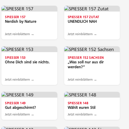
SPIESSER 157
SPIESSER 157 ZUTAT
Nerdish by Nature
UNENDLICH NAH
Jetzt reinblättern →
Jetzt reinblättern →
SPIESSER 153
SPIESSER 152 SACHSEN
Ohne Dich sind sie nichts.
„Was soll nur aus dir
werden?“
Jetzt reinblättern →
Jetzt reinblättern →
SPIESSER 149
SPIESSER 148
Gut abgeschirmt?
Wählt euren Stil
Jetzt reinblättern →
Jetzt reinblättern →