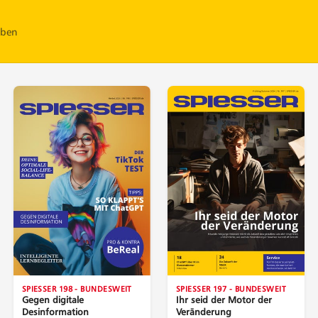
aben
SPIESSER 198 - BUNDESWEIT
SPIESSER 197 - BUNDESWEIT
Gegen digitale
Ihr seid der Motor der
Desinformation
Veränderung