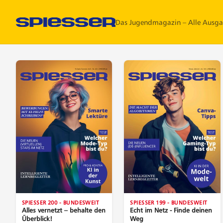
Das Jugendmagazin – Alle Ausg
SPIESSER 200 - BUNDESWEIT
SPIESSER 199 - BUNDESWEIT
Alles vernetzt – behalte den
Echt im Netz - Finde deinen
Überblick!
Weg