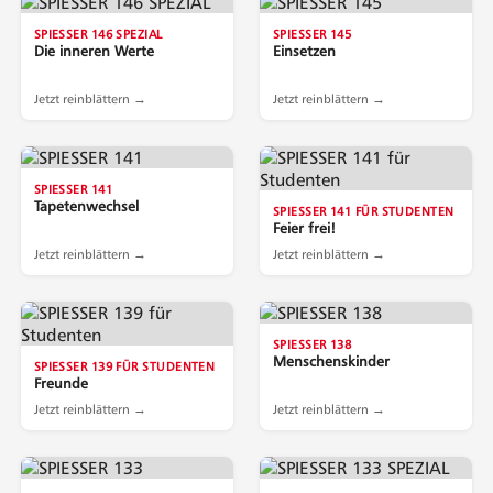
SPIESSER 146 SPEZIAL
SPIESSER 145
Die inneren Werte
Einsetzen
Jetzt reinblättern →
Jetzt reinblättern →
SPIESSER 141
Tapetenwechsel
SPIESSER 141 FÜR STUDENTEN
Feier frei!
Jetzt reinblättern →
Jetzt reinblättern →
SPIESSER 138
Menschenskinder
SPIESSER 139 FÜR STUDENTEN
Freunde
Jetzt reinblättern →
Jetzt reinblättern →