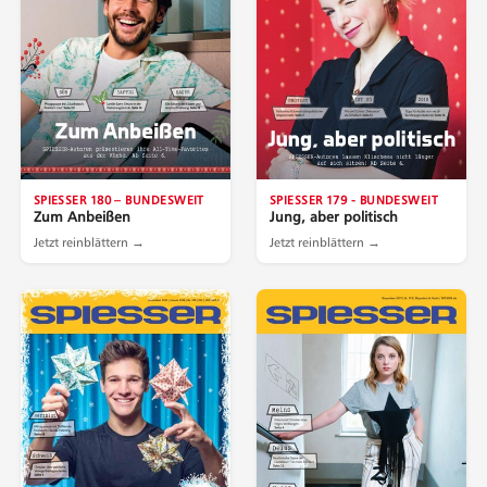
SPIESSER 180 – BUNDESWEIT
SPIESSER 179 - BUNDESWEIT
Zum Anbeißen
Jung, aber politisch
Jetzt reinblättern →
Jetzt reinblättern →